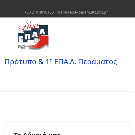
+30 210 4010180
mail@1epal-peram.att.sch.gr
Πρότυπο & 1º ΕΠΑ.Λ. Περάματος
Το Λύκειό μας