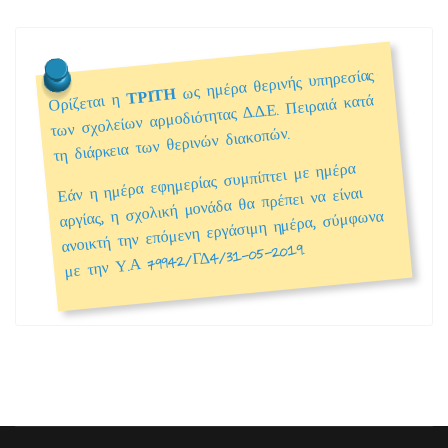
ως ημέρα θερινής υπηρεσίας
ΤΡΙΤΗ
Ορίζεται η
των σχολείων αρμοδιότητας Δ.Δ.Ε. Πειραιά κατά
τη διάρκεια των θερινών διακοπών.
Εάν η ημέρα εφημερίας συμπίπτει με ημέρα
αργίας, η σχολική μονάδα θα πρέπει να είναι
ανοικτή την επόμενη εργάσιμη ημέρα, σύμφωνα
με την Υ.Α 79942/ΓΔ4/31-05-2019.